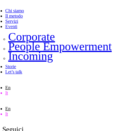
Chi siamo
Il metodo
Servizi
Eventi
Corporate
People Empowerment
Incoming
Storie
Let’s talk
En
It
En
It
Seguici