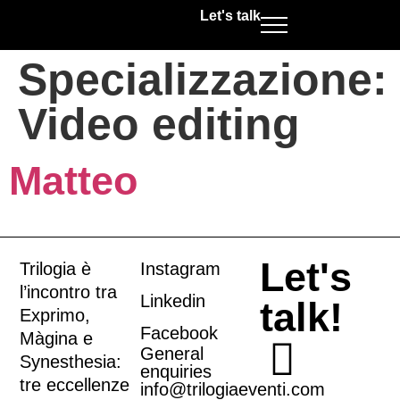
Let's talk
Specializzazione:
Video editing
Matteo
Let's
Trilogia è
Instagram
l’incontro tra
Linkedin
talk!
Exprimo
,
Facebook
Màgina
e
General
Synesthesia
:
enquiries
tre eccellenze
info@trilogiaeventi.com