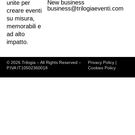
New business
unite per
business@trilogiaeventi.com
creare eventi
su misura,
memorabili e
ad alto
impatto.
© 2026 Trilogia – All Rights Reserved –
Privacy Policy
|
P.IVA IT10502360018
Cookies Policy