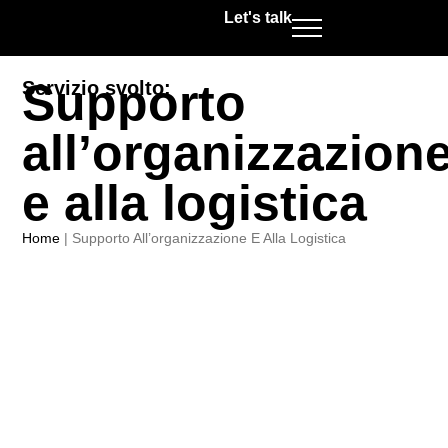
Let's talk
Supporto
Servizio svolto:
all’organizzazion
e alla logistica
Home
|
Supporto All’organizzazione E Alla Logistica