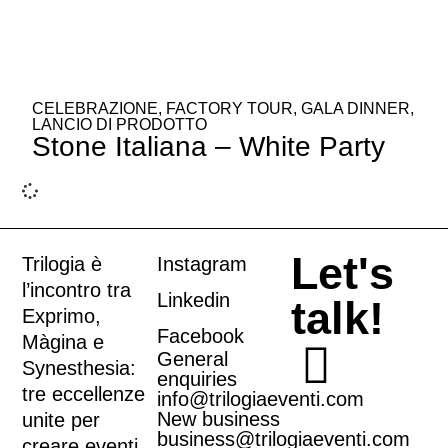
CELEBRAZIONE
,
FACTORY TOUR
,
GALA DINNER
,
LANCIO DI PRODOTTO
Stone Italiana – White Party
Let's
Trilogia è
Instagram
l’incontro tra
Linkedin
talk!
Exprimo
,
Facebook
Màgina
e
General
Synesthesia
:
enquiries
tre eccellenze
info@trilogiaeventi.com
New business
unite per
business@trilogiaeventi.com
creare eventi