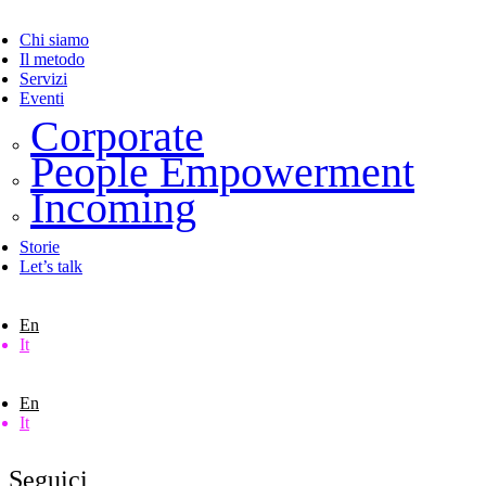
Chi siamo
Il metodo
Servizi
Eventi
Corporate
People Empowerment
Incoming
Storie
Let’s talk
En
It
En
It
Seguici