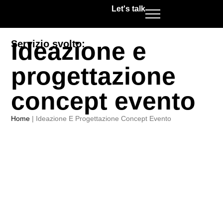
Let's talk
Ideazione e
Servizio svolto:
progettazione
concept evento
Home
|
Ideazione E Progettazione Concept Evento