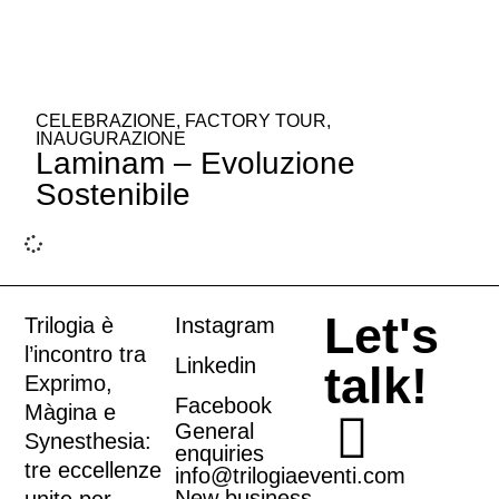
CELEBRAZIONE
,
FACTORY TOUR
,
INAUGURAZIONE
Laminam – Evoluzione
Sostenibile
Let's
Trilogia è
Instagram
l’incontro tra
Linkedin
talk!
Exprimo
,
Facebook
Màgina
e
General
Synesthesia
:
enquiries
tre eccellenze
info@trilogiaeventi.com
New business