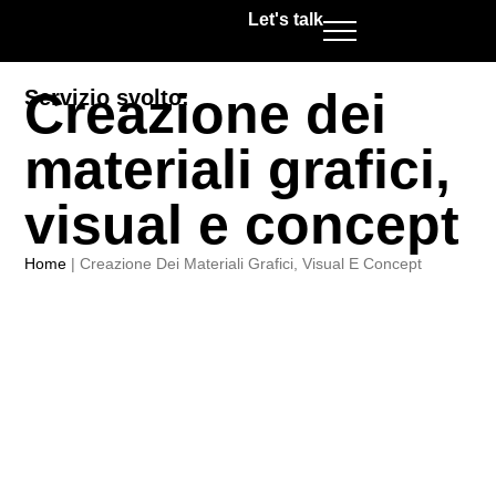
Let's talk
Creazione dei
Servizio svolto:
materiali grafici,
visual e concept
Home
|
Creazione Dei Materiali Grafici, Visual E Concept